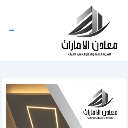
خطي
لى
لمحتوى