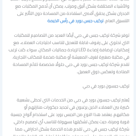
والأشياء المختلفة بشكل أنيق ومرتب. يمكن أن تُدمج المكتبات مع
الجدران بشكل يحقق أقصى استفادة من المساحة دون التأثير على
التنسيق العام.
تركيب جبس بورد في رأس الخيمة
توفر شركة تركيب جبس في دبي أيضًا العديد من التصاميم للمكتبات
التي تحتوي على رفوف قابلة للتعديل لتناسب احتياجات العملاء، مع
إمكانيات لإضافة إضاءة LED لزيادة جماليات المكان. سواء كنت ترغب
في مكتبة صغيرة لغرف المعيشة أو مكتبة ضخمة للمكاتب التجارية،
تقدم شركة تركيب جبس بورد في دبي حلولًا مخصصة تلائم المساحة
المتاحة وتعكس ذوق العميل.
تركيب جبسون بورد في دبي
يُعتبر تركيب جبسون بورد في دبي من الخدمات التي تحظى بشعبية
كبيرة بين العملاء الذين يرغبون في تجديد ديكورات منازلهم أو
مكاتبهم. يعتمد هذا النوع من الجبس بورد على استخدام ألواح جبسية
قوية ومرنة، حيث يمكن تشكيلها بسهولة لتناسب أي تصميم داخلي.
شركة تركيب جبس في دبي تقدم هذه الخدمة بشكل احترافي، مما