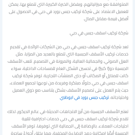
المتوافقة مع ميزانياتهم. وبفضل الخبرة الكبيرة التي تتمتع بها، يمكن
للعميل الاعتماد على شركة تركيب جبس بورد في دبي في الحصول على
أفضل قيمة مقابل المال.
شركة تركيب اسقف جبس في دبي
تعد شركة تركيب اسقف جبس في دبي من الشركات الرائدة في تقديم
خدمات تركيب الأسقف الجبسية التي تتمتع بالعديد من المزايا، مثل
العزل الصوتي، والجمالية العالية، والمرونة في التصميم. تلعب الأسقف
الجبسية دورًا كبيرًا في تحسين الشكل العام للمساحات الداخلية، سواء
كانت للمنازل أو المكاتب أو حتى المنشآت التجارية. توفر شركة تركيب
اسقف جبس في دبي حلولًا مبتكرة وفريدة من نوعها لجميع العملاء،
حيث يتم العمل على تصميم الأسقف بشكل يتناسب مع ذوق العميل
واحتياجاته.
تركيب جبس بورد في ابوظبي
تعتبر الأسقف الجبسية من أبرز الاتجاهات الحديثة في عالم الديكور، لذلك
تقدم شركة تركيب اسقف جبس في دبي خدمات احترافية لتلبية
احتياجات العملاء. بالإضافة إلى الجمالية التي توفرها، توفر الأسقف
الجبسية أيضًا إمكانية دمج الإضاءة المخفية، مما يخلق أجواءً ساحرة