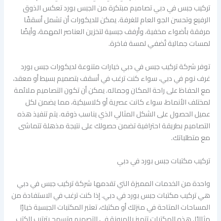
تركيب جبس في دبي تصاميم مبتكرة من الجبس بورد تعكس الذوق
الرفيع وتحسن الجو العام للغرفة. يمكن للديكورات أن تشمل أسقفًا
مرفقة بأضواء مخفية، وأرفف جبسية لتخزين العناصر المهمة، وأيضًا
لمسات جمالية تُضفي لمسة فاخرة.
توفر شركة تركيب جبس في دبي خيارات متنوعة لديكورات جبس بورد
غرف نوم في دبي، سواء كنت ترغب في أسقف بتصميم بسيط أو معقد،
مع الحفاظ على راحة المكان وجماله. يمكن أن تكون التصاميم ملائمة
لمختلف الأنماط، سواء كانت عصرية أو كلاسيكية، مما يضمن لكل
عميل الحصول على الشكل المثالي الذي يناسب ذوقه. يتم تنفيذ هذه
التصاميم بطريقة احترافية تضمن حصولك على نتيجة مذهلة تتماشى
مع متطلباتك.
تركيب مكتبات جبس بورد في دبي
واحدة من الخدمات المميزة التي تقدمها شركة تركيب جبس في دبي
هي تركيب مكتبات جبس بورد في دبي. إذا كنت ترغب في الاستفادة من
المساحات المتاحة في منزلك أو مكتبك، تعتبر المكتبات الجبسية خيارًا
مثاليًا. هذه المكتبات تتميز بالمرونة في التصميم وتسمح بترتيب الكتب