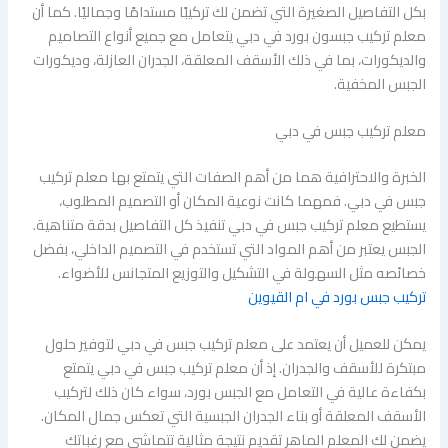
بكل التفاصيل الصغيرة التي تضمن لك تركيبًا مستدامًا وجماليًا. كما أن
معلم تركيب جبسون بورد في دبي يتعامل مع جميع أنواع التصاميم
والديكورات، بما في ذلك الأسقف المعلقة، الجدران العازلة، وديكورات
الجبس المخفية.
معلم تركيب جبس في دبي
الخبرة والاحترافية هما من أهم الصفات التي يتمتع بها معلم تركيب
جبس في دبي. فمهما كانت نوعية المكان أو التصميم المطلوب،
يستطيع معلم تركيب جبس في دبي تنفيذ كل التفاصيل بدقة متناهية.
الجبس يعتبر من أهم المواد التي تستخدم في التصميم الداخلي، بفضل
خصائصه مثل السهولة في التشكيل والتوزيع المتجانس للأضواء.
تركيب جبس بورد في ام القيوين
يمكن للعميل أن يعتمد على معلم تركيب جبس في دبي لتوفير حلول
مبتكرة للأسقف والجدران. إذ أن معلم تركيب جبس في دبي يتمتع
بكفاءة عالية في التعامل مع الجبس بورد، سواء كان ذلك لتركيب
الأسقف المعلقة أو بناء الجدران الجبسية التي تعكس جمال المكان.
يضمن لك المعلم الماهر تقديم نتيجة مثالية تتماشى مع رغباتك