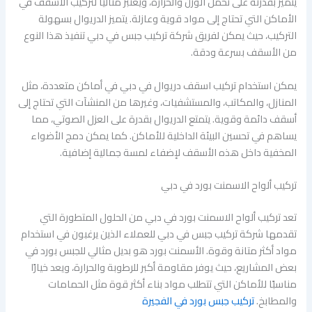
يتميز بقدرته على تحمل الوزن والحرارة، ويعتبر مثاليًا لتركيب الأسقف في
الأماكن التي تحتاج إلى مواد قوية وعازلة. يتميز الدريوال بسهولة
التركيب، حيث يمكن لفريق شركة تركيب جبس في دبي تنفيذ هذا النوع
من الأسقف بسرعة ودقة.
يمكن استخدام تركيب اسقف دريوال في دبي في أماكن متعددة، مثل
المنازل، والمكاتب، والمستشفيات، وغيرها من المنشآت التي تحتاج إلى
أسقف دائمة وقوية. يتمتع الدريوال بقدرة على العزل الصوتي، مما
يساهم في تحسين البيئة الداخلية للأماكن. كما يمكن دمج الأضواء
المخفية داخل هذه الأسقف لإضفاء لمسة جمالية إضافية.
تركيب ألواح الاسمنت بورد في دبي
تعد تركيب ألواح الاسمنت بورد في دبي من الحلول المتطورة التي
تقدمها شركة تركيب جبس في دبي للعملاء الذين يرغبون في استخدام
مواد أكثر متانة وقوة. الأسمنت بورد هو بديل مثالي للجبس بورد في
بعض المشاريع، حيث يوفر مقاومة أكبر للرطوبة والحرارة، ويعد خيارًا
مناسبًا للأماكن التي تتطلب مواد بناء أكثر قوة مثل الحمامات
والمطابخ.
تركيب جبس بورد في الفجيرة