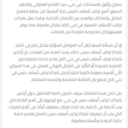
عصري وأنيق للمساحات. في دبي، حيث التقدم العمراني والتطور
السريع، أصبح تركيب أسقف الجبس جزءًا أساسيًا من عملية تصميم
المنازل والمكاتب والعديد من الأماكن التجارية. وهذا جعل شركات
تركيب الأسقف الجبسية في دبي تتزايد بشكل ملحوظ، مما يوفر
للمستهلكين مجموعة متنوعة من الخيارات.
إلا أن مسألة السعر تظل أحد العوامل المؤثرة بشكل كبير في اختيار
شركة تركيب أسقف جبس. لذلك، يبحث العديد من العملاء عن أرخص
شركة تركيب أسقف جبس في دبي التي تقدم خدمة متميزة دون
التضحية بالجودة أو التأثير على الشكل النهائي للعمل. في هذا السياق،
تأتي أهمية معرفة كيفية اختيار أرخص شركة تركيب أسقف جبس في
دبي التي تجمع بين التكلفة المناسبة والخدمة الممتازة.
من خلال هذه المقالة، سوف نتناول كافة التفاصيل حول أرخص
شركات تركيب أسقف جبس في دبي، مع توجيهك إلى أهم النقاط التي
يجب أخذها في الاعتبار عند اتخاذ قرارك. سنتعرف أيضًا على أهم الميزات
التي يجب أن توفرها شركة تركيب أسقف جبس لضمان تقديم خدمة
عالية الجودة وبأسعار معقولة.