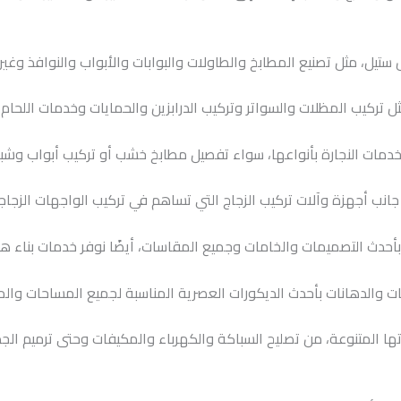
تيل، مثل تصنيع المطابخ والطاولات والبوابات والأبواب والنوافذ وغير
ثل تركيب المظلات والسواتر وتركيب الدرابزين والحمايات وخدمات اللحام 
دمات النجارة بأنواعها، سواء تفصيل مطابخ خشب أو تركيب أبواب وشباب
نب أجهزة وآلات تركيب الزجاج التي تساهم في تركيب الواجهات الزجاجي
حدث التصميمات والخامات وجميع المقاسات، أيضًا نوفر خدمات بناء هنا
ت والدهانات بأحدث الديكورات العصرية المناسبة لجميع المساحات والمب
تها المتنوعة، من تصليح السباكة والكهرباء والمكيفات وحتى ترميم الجد