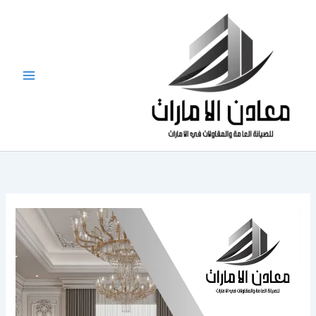
خطي
لى
لمحتوى