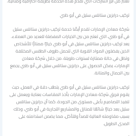
تعتبر من أبرز الشركات التي تقدم هذه الخدمة بطريقة احترافية ومثالية.
تركيب درابزين ستانلس ستيل في أبو ظبي
شركة معادن الإمارات تقدم أيضًا خدمة تركيب درابزين ستانلس ستيل
في أبو ظبي، التي تعتبر من بين الخيارات المفضلة للعديد من العملاء.
يعد تركيب درابزين ستانلس ستيل في أبو ظبي خيارًا ممتازًا للأشخاص
الذين يفضلون المواد القوية التي تتحمل ظروف الطقس المختلفة
وتظل في حالة ممتازة لسنوات طويلة. من خلال شركة معادن
الإمارات، يمكن الحصول على درابزين ستانلس ستيل في أبو ظبي يجمع
بين الجمال والمتانة.
تركيب درابزين ستانلس ستيل في أبو ظبي يتطلب دقة في العمل، حيث
يقوم فريق شركة معادن الإمارات بأخذ المقاسات بعناية ويعمل على
تنفيذ التصاميم بأعلى مستوى من الجودة. كما أن درابزين ستانلس
ستيل يعد خيارًا شائعًا للمنازل والمشاريع التجارية في أبو ظبي، وذلك
بسبب مقاومته العالية للصدأ وللتآكل، مما يضمن استدامته على
المدى الطويل.