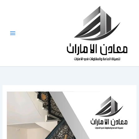
خطي
لى
لمحتوى