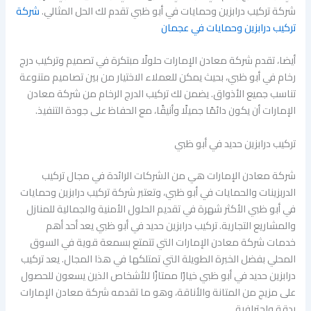
شركة تركيب درابزين وحمايات في أبو ظبي تقدم لك الحل المثالي.
شركة
تركيب درابزين وحمايات في عجمان
أيضا، تقدم شركة معادن الإمارات حلولًا مبتكرة في تصميم وتركيب درج
رخام في أبو ظبي، بحيث يمكن للعملاء الاختيار من بين تصاميم متنوعة
تناسب جميع الأذواق. يضمن لك تركيب الدرج الرخام من شركة معادن
الإمارات أن يكون دائمًا جميلًا وأنيقًا، مع الحفاظ على جودة التنفيذ.
تركيب درابزين حديد في أبو ظبي
شركة معادن الإمارات هي من الشركات الرائدة في مجال تركيب
الدربزينات والحمايات في أبو ظبي، وتعتبر شركة تركيب درابزين وحمايات
في أبو ظبي الأكثر شهرة في تقديم الحلول الأمنية والجمالية للمنازل
والمشاريع التجارية. تركيب درابزين حديد في أبو ظبي يعد أحد أهم
خدمات شركة معادن الإمارات التي تتمتع بسمعة قوية في السوق
المحلي بفضل الخبرة الطويلة التي تمتلكها في هذا المجال. يعد تركيب
درابزين حديد في أبو ظبي خيارًا ممتازًا للأشخاص الذين يسعون للحصول
على مزيج من المتانة والأناقة، وهو ما تقدمه شركة معادن الإمارات
بدقة واحترافية.