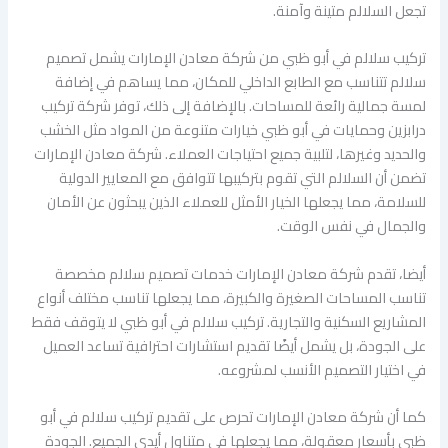
تجعل السلالم متينة وآمنة.
تركيب سلالم في أبو ظبي من شركة معادن الإمارات يشمل تصميم
سلالم تتناسب مع الطابع الداخلي للمكان، مما يساهم في إضافة
لمسة جمالية رائعة للمساحات. بالإضافة إلى ذلك، توفر شركة تركيب
درابزين وحمايات في أبو ظبي خيارات متنوعة من المواد مثل الخشب
والحديد وغيرها، لتلبية جميع احتياجات العملاء. شركة معادن الإمارات
تضمن أن السلالم التي تقوم بتركيبها تتوافق مع المعايير الدولية
للسلامة، مما يجعلها الخيار الأمثل للعملاء الذين يبحثون عن الأمان
والجمال في نفس الوقت.
أيضا، تقدم شركة معادن الإمارات خدمات تصميم سلالم مخصصة
تناسب المساحات الصغيرة والكبيرة، مما يجعلها تناسب مختلف أنواع
المشاريع السكنية والتجارية. تركيب سلالم في أبو ظبي لا يتوقف فقط
على الجودة، بل يشمل أيضًا تقديم استشارات احترافية تساعد العميل
في اختيار التصميم الأنسب لمشروعه.
كما أن شركة معادن الإمارات تحرص على تقديم تركيب سلالم في أبو
ظبي بأسعار معقولة، مما يجعلها في متناول أيدي الجميع. الجودة