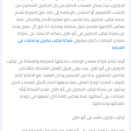
للدرابزين، حيث يمكن للعملاء الاختيار من بين الدرابزين المصنوع من
الخشب، الألمنيوم، أو المعدن. بالإضافة إلى ذلك، فإن الشركة تقدم
خدمة تركيب الدرابزين بما يتناسب مع معايير الأمان والجمال، مما
يعكس التزامها بتقديم حلول شاملة وفاخرة. لذا فإن أي عميل يبحث
عن شركة تركيب الدرابزين في أبو ظبي، يمكنه الاعتماد على شركة
معادن الإمارات كخيار موثوق.
شركة تركيب درابزين وحمايات في
الفجيرة
أيضا، تتميز شركة معادن الإمارات بخدمتها السريعة والفعالة في تركيب
الدرابزين في أبو ظبي. حيث يولي فريق العمل اهتمامًا بالغًا بكل
تفاصيل المشروع، بدءًا من التصميم وحتى التنفيذ. مع الالتزام التام
بالوقت المحدد لإنجاز العمل، مما يجعلها الخيار الأمثل للعملاء الذين
يبحثون عن شركة تركيب الدرابزين في أبو ظبي. تقدم الشركة أيضًا
ضمانات على أعمالها، مما يعكس الثقة التي تضعها في جودة
منتجاتها وخدماتها.
تركيب درابزين خشب في أبو ظبي
يعد تركيب درابزين خشب في أبو ظبي من الخدمات المميزة التي