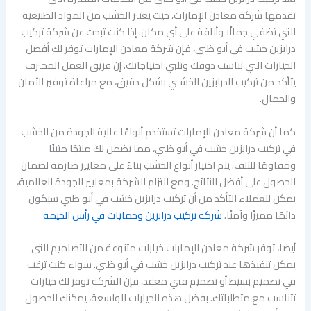
تقدمها شركة معادن الإمارات، حيث يعتبر الخشب من المواد الطبيعية
التي تضفي جمالًا وأناقة على أي مكان. إذا كنت تبحث عن شركة تركيب
درابزين خشب في أبو ظبي، فإن شركة معادن الإمارات توفر لك أفضل
الخيارات التي تناسب ذوقك وتلبي احتياجاتك. إن فريق العمل المحترف
يتأكد من تركيب الدرابزين الخشبي بشكل دقيق، مع مراعاة توفير الأمان
والجمال.
كما أن شركة معادن الإمارات تستخدم أنواعًا عالية الجودة من الخشب
في تركيب درابزين خشب في أبو ظبي، مما يضمن لك منتجًا متينًا
ومقاومًا للتلف. يتم اختيار أنواع الخشب بناءً على معايير صارمة لضمان
الحصول على أفضل النتائج. ومع التزام الشركة بمعايير الجودة العالمية،
يمكن للعملاء التأكد من أن تركيب درابزين خشب في أبو ظبي سيكون
دائمًا مميزًا وآمنًا.
شركة تركيب درابزين وحمايات في رأس الخيمة
أيضا، توفر شركة معادن الإمارات خيارات متنوعة من التصاميم التي
يمكن تنفيذها عند تركيب درابزين خشب في أبو ظبي. سواء كنت ترغب
في تصميم بسيط أو تصميم فني معقد، فإن الشركة توفر لك خيارات
تتناسب مع متطلباتك. بفضل هذه الخيارات الواسعة، يمكنك الحصول