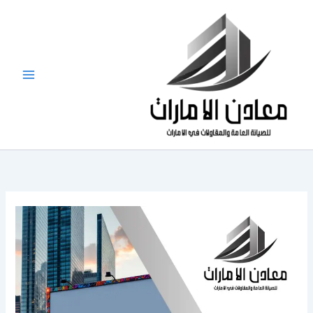
خطي
لى
لمحتوى