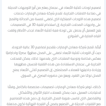
تصميم لوحات ثلاثية الأبعاد في عجمان يعتبر من أبرز التوجهات الحديثة
في صناعة اللافتات التجارية. تقدم شركة معادن الإمارات خدمات
تصميم هذه اللوحات المبتكرة التي تضفي لمسة من الحداثة والتميز
على واجهات المحلات التجارية. إن استخدام تقنية 3D في التصميمات
يتيح للعميل أن يحصل على لوحة فنية ثلاثية الأبعاد تجذب الأنظار وتلفت
انتباه المارة في الشوارع.
أيضًا، تتميز شركة معادن الإمارات بتقديم تصاميم 3D عالية الجودة،
حيث أن اللوحات ثلاثية الأبعاد تضفي على المحل مظهرًا عصريًا واحترافيًا
يعكس فخامة ونوعية المنتجات التي يقدمها. لذلك، يمكن للمحلات
التجارية في عجمان الاستفادة من هذه التقنية لتحسين مظهرها
وزيادة جاذبيتها للعملاء المحتملين. إن التصميم ثلاثي الأبعاد يمنح
المحل نوعًا من التفرد، ويعزز من حضوره البصري في السوق.
كذلك، توفر شركة معادن الإمارات تصميمات مخصصة بالكامل وفقًا
لاحتياجات العميل، حيث يمكن للعملاء اختيار الألوان والأشكال
والتفاصيل التي تناسب هوية المحل التجارية. إن دمج هذه التصاميم
مع التقنيات الحديثة في التصنيع يضمن أن النتيجة النهائية تكون مذهلة