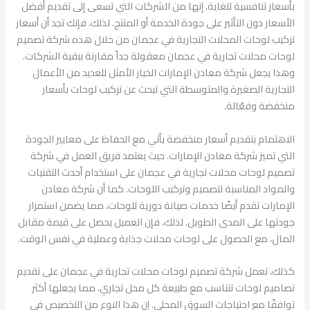
بأسعار تنافسية للغاية. إنها من الشركات التي تسعى إلى تقديم أفضل
الأسعار دون التأثير على جودة الخدمة أو المنتج. لذلك، فإنك تجد أن أسعار
تركيب لوحات المحلات التجارية في عجمان من خلال هذه شركة تصميم
لوحات محلات تجارية في عجمان معقولة جداً مقارنة ببقية الشركات.
وهذا يجعل شركة معادن الإمارات الخيار الأمثل للعديد من الأعمال
التجارية الصغيرة والمتوسطة التي تبحث عن تركيب لوحات بأسعار
منخفضة وفعّالة.
الاهتمام بتقديم أسعار منخفضة يأتي مع الحفاظ على معايير الجودة
التي تميز شركة معادن الإمارات. حيث يعتمد فريق العمل في شركة
تصميم لوحات محلات تجارية في عجمان على استخدام أحدث التقنيات
والمواد المناسبة لتصميم وتركيب اللوحات. كما أن شركة معادن
الإمارات تقدم أيضًا خدمات صيانة دورية للوحات، مما يضمن استمرار
جودتها على المدى الطويل. لذلك، فإن العميل يحصل على قيمة مقابل
المال، مع الحصول على لوحات محلات جذابة وعملية في نفس الوقت.
كذلك، تعمل شركة تصميم لوحات محلات تجارية في عجمان على تقديم
تصاميم لوحات تتناسب مع طبيعة كل محل تجاري، مما يجعلها أكثر
توافقًا مع احتياجات السوق المحلي. إن هذا النوع من التخصيص في