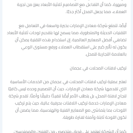
ومبهرة. كما أن التفاعل مع التصاميم ثلاثية الأبعاد يعزز من تجربة
العملاء، مما يجعل المحل أكثر جذبًا.
أيضًا، تتمتع شركة معادن الإمارات بخبرة واسعة في التعامل مع
التقنيات الحديثة والمتطورة، مما يسمح لها بتقديم لوحات ثلاثية الأبعاد
تضاهي أفضل المعايير العالمية. إن استخدام هذه التقنية يمكن أن
يكون له تأثير كبير على استقطاب العملاء ورفع مستوى الوعي
بالعلامة التجارية للمحل.
تركيب لافتات المحلات في عجمان
تعتبر عملية تركيب لافتات المحلات في عجمان من الخدمات الأساسية
التي تقدمها شركة معادن الإمارات. حيث أن التصميم وحده ليس كافيًا
لنجاح لافتة المحل، بل يتطلب الأمر أيضًا تنفيذًا دقيقًا وآمنًا. تقدم شركة
معادن الإمارات خدمة تركيب اللافتات بحرفية عالية، حيث يتم تركيب
اللوحات بما يتماشى مع المعايير الفنية والهندسية، مما يضمن أن
تكون اللوحة ثابتة وآمنة لفترة طويلة.
كما أن الشركة تعتمد على فريق متخصص من الفنيين والمهندسين