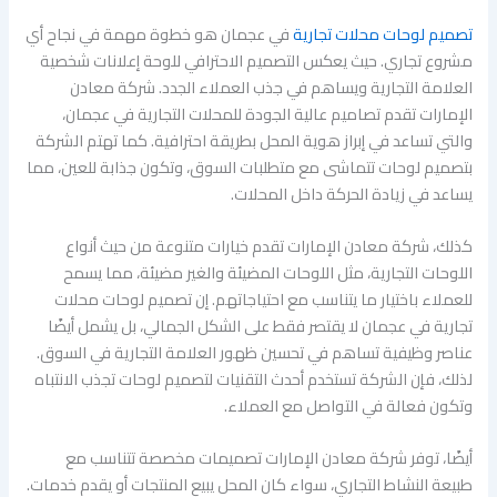
تصميم لوحات محلات تجارية
في عجمان هو خطوة مهمة في نجاح أي
مشروع تجاري. حيث يعكس التصميم الاحترافي للوحة إعلانات شخصية
العلامة التجارية ويساهم في جذب العملاء الجدد. شركة معادن
الإمارات تقدم تصاميم عالية الجودة للمحلات التجارية في عجمان،
والتي تساعد في إبراز هوية المحل بطريقة احترافية. كما تهتم الشركة
بتصميم لوحات تتماشى مع متطلبات السوق، وتكون جذابة للعين، مما
يساعد في زيادة الحركة داخل المحلات.
كذلك، شركة معادن الإمارات تقدم خيارات متنوعة من حيث أنواع
اللوحات التجارية، مثل اللوحات المضيئة والغير مضيئة، مما يسمح
للعملاء باختيار ما يتناسب مع احتياجاتهم. إن تصميم لوحات محلات
تجارية في عجمان لا يقتصر فقط على الشكل الجمالي، بل يشمل أيضًا
عناصر وظيفية تساهم في تحسين ظهور العلامة التجارية في السوق.
لذلك، فإن الشركة تستخدم أحدث التقنيات لتصميم لوحات تجذب الانتباه
وتكون فعالة في التواصل مع العملاء.
أيضًا، توفر شركة معادن الإمارات تصميمات مخصصة تتناسب مع
طبيعة النشاط التجاري، سواء كان المحل يبيع المنتجات أو يقدم خدمات.