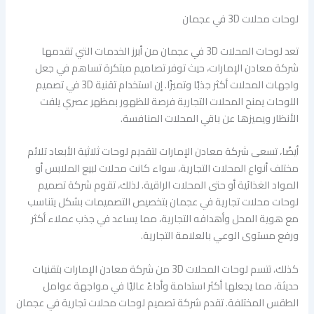
لوحات محلات 3D في عجمان
تعد لوحات المحلات 3D في عجمان من أبرز الخدمات التي تقدمها
شركة معادن الإمارات، حيث توفر تصاميم مبتكرة تساهم في جعل
واجهات المحلات أكثر جذبًا وتميزًا. إن استخدام تقنية 3D في تصميم
اللوحات يمنح المحلات التجارية فرصة للظهور بمظهر عصري يلفت
الأنظار ويميزها عن باقي المحلات المنافسة.
أيضًا، تسعى شركة معادن الإمارات لتقديم لوحات ثلاثية الأبعاد تلائم
مختلف أنواع المحلات التجارية، سواء كانت محلات لبيع الملابس أو
المواد الغذائية أو حتى المحلات الراقية. لذلك، تقوم شركة تصميم
لوحات محلات تجارية في عجمان بتخصيص التصميمات بشكل يتناسب
مع هوية المحل وأهدافه التجارية، مما يساعد في جذب عملاء أكثر
ورفع مستوى الوعي بالعلامة التجارية.
كذلك، تتسم لوحات المحلات 3D من شركة معادن الإمارات بتقنيات
حديثة، مما يجعلها أكثر استدامة وأداءً عاليًا في مواجهة عوامل
الطقس المختلفة. تقدم شركة تصميم لوحات محلات تجارية في عجمان