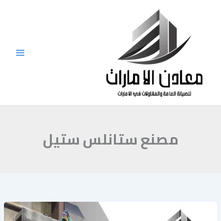
خطي
لى
لمحتوى
مصنع ستانلس ستيل