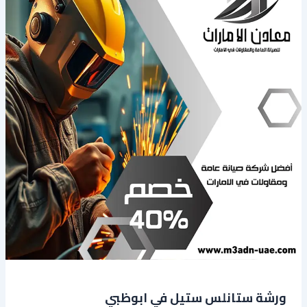
‏ورشة ستانلس ستيل في ابوظبي