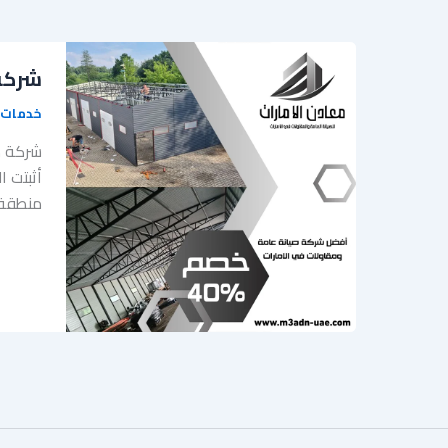
شركة 
خدمات 
شركة م
أثبتت ا
منطقة ر